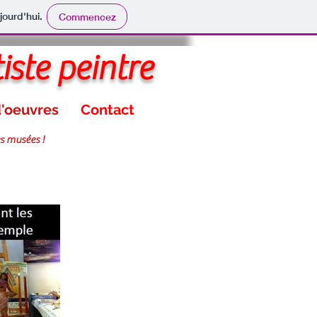
jourd'hui.
Commencez
iste peintre
'oeuvres
Contact
es musées !