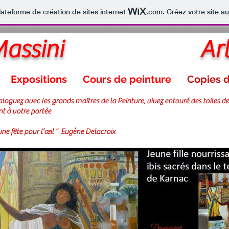
lateforme de création de sites internet
.com
. Créez votre site au
assini
Art
Expositions
Cours de peinture
Copies d
aloguez avec les grands maîtres de la Peinture, vivez entouré des toiles d
nt à votre portée
 une fête pour
l’œil
"
Eugène Delacroix