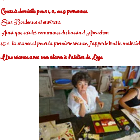
Cours à domicile
pour 1, 2, ou 3 personnes
Sur Bordeaux et environs
Ainsi que s
ur les communes du bassin d Arcachon
45 € la séance et p
our la première séance, j'apporte tout le matériel
Une séance avec mes élèves à l'atelier de Lège