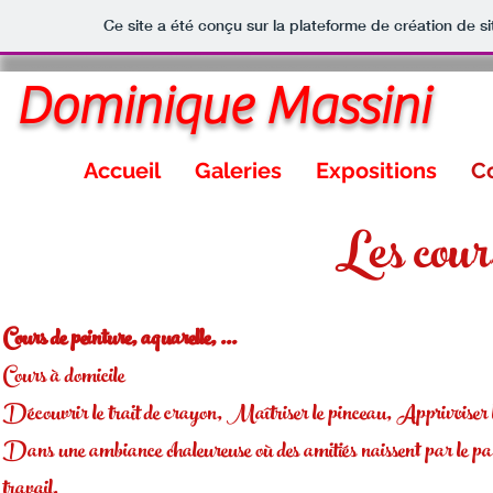
Ce site a été conçu sur la plateforme de création de si
Dominique Massini
Accueil
Galeries
Expositions
Co
Les cour
Cours de peinture, aquarelle, ...
Cours à domicile
Découvrir le trait de crayon, M
aîtriser le pinceau,
Apprivoiser 
Dans une ambiance chaleureuse où des amitiés naissent par le parta
travail.