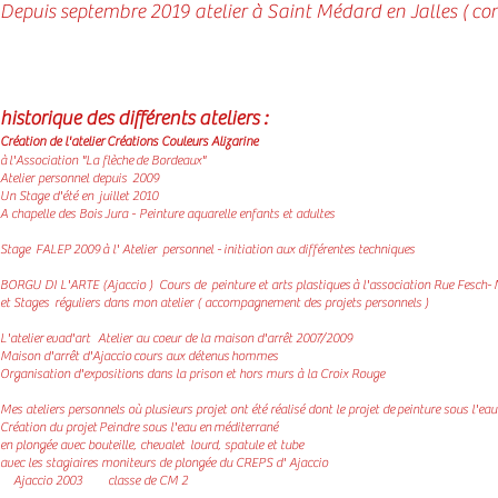
Depuis septembre 2019 atelier à Saint Médard en Jalles ( com
historique des différents ateliers :
Création de l'atelier Créations Couleurs Alizarine
à l'Association "La flèche de Bordeaux"
Atelier personnel depuis 2009
Un Stage d'été en juillet 2010
A chapelle des Bois Jura - Peinture aquarelle enfants et adultes
Stage FALEP 2009 à l' Atelier personnel - initiation aux différentes techniques
BORGU DI L'ARTE (Ajaccio ) Cours de peinture et arts plastiques à l'association Rue Fesch-
et Stages réguliers dans mon atelier ( accompagnement des projets personnels )
L'atelier evad'art Atelier au coeur de la maison d'arrêt 2007/2009
Maison d'arrêt d'Ajaccio cours aux détenus hommes
Organisation d'expositions dans la prison et hors murs à la Croix Rouge
Mes ateliers personnels où plusieurs projet ont été réalisé dont le projet de peinture sous l'eau
Création du projet Peindre sous l'eau en
méditerrané
en plongée avec bouteille, chevalet lourd, spatule et tube
avec les stagiaires moniteurs de plongée du CREPS d' Ajaccio
Ajaccio 2003 classe de CM 2