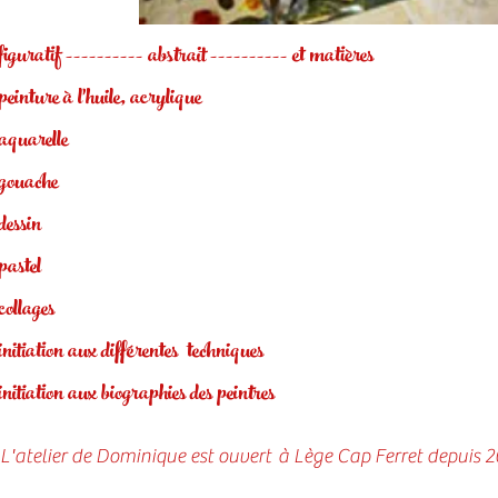
figuratif ---------- abstrait ---------- et matières
peinture à l'huile, acrylique
aquarelle
gouache
dessin
pastel
collages
initiation aux différentes techniques
initiation aux biographies des peintres
L'atelier de Dominique est ouvert à Lège Cap Ferret depuis 