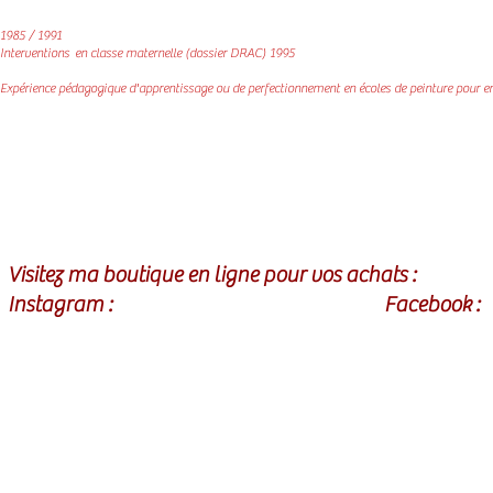
1985 / 1991
Interventions en classe maternelle (dossier DRAC) 1995
Expérience pédagogique d'apprentissage ou de perfectionnement en écoles de peinture pour en
Visitez ma boutique en ligne pour vos achats :
https:/
Instagram :
dominiquemassini
Facebook :